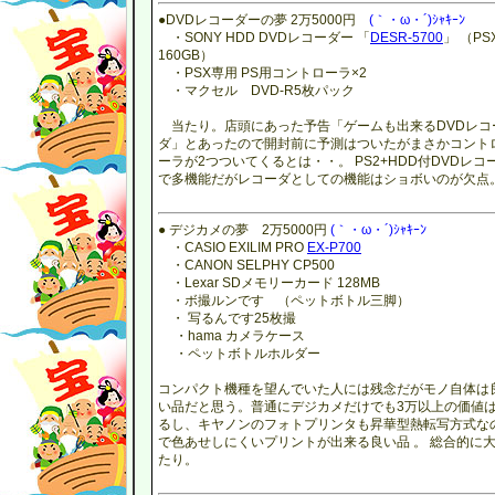
●DVDレコーダーの夢 2万5000円
(｀・ω・´)ｼｬｷｰﾝ
・SONY HDD DVDレコーダー 「
DESR-5700
」 （PS
160GB）
・PSX専用 PS用コントローラ×2
・マクセル DVD-R5枚パック
当たり。店頭にあった予告「ゲームも出来るDVDレコ
ダ」とあったので開封前に予測はついたがまさかコント
ーラが2つついてくるとは・・。 PS2+HDD付DVDレコ
で多機能だがレコーダとしての機能はショボいのが欠点
● デジカメの夢 2万5000円
(｀・ω・´)ｼｬｷｰﾝ
・CASIO EXILIM PRO
EX-P700
・CANON SELPHY CP500
・Lexar SDメモリーカード 128MB
・ボ撮ルンです （ペットボトル三脚）
・ 写るんです25枚撮
・hama カメラケース
・ペットボトルホルダー
コンパクト機種を望んでいた人には残念だがモノ自体は
い品だと思う。普通にデジカメだけでも3万以上の価値
るし、キヤノンのフォトプリンタも昇華型熱転写方式な
で色あせしにくいプリントが出来る良い品 。 総合的に
たり。