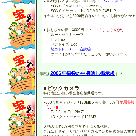
● MP3プレイヤーの夢 3000円
(｀・ω・´)ｼｬｷｰﾝ
・SONY 「NW-E103」（256MB）
・SONY イヤホン 「NUDE MDR-EX51LP」
イヤホンだけでも2000円台なのでいかにお徳かがわかる
● おもちゃの夢 3000円
（´・ω・｀）しらんがな
・ルービックキューブ
・Flip Flap
・セガトイズ iDog
・
脳力トレーナー 音読編
・ケータイかいツー！たまごっち 赤いシリーズ
2006年福袋の中身晒し掲示板
情報は
まで
■ビックカメラ
特に表記が無い場合各店舗共通です。
●500万画素デジカメ+128MBメモリ袋 3万円
地雷警報
（´Д｀l|||）
・FUJIFILM FinePix Z1
・xDピクチャーカード128MB
大抵の店で2万円台中盤で手に入る代物。
これはヒドイ。大当たりだと喜んでいる家族を目の前で