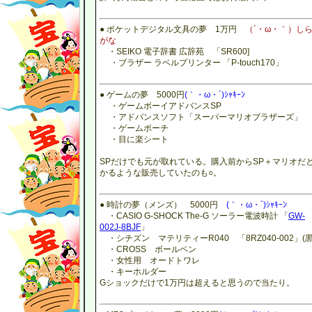
● ポケットデジタル文具の夢 1万円
（´・ω・｀）し
がな
・SEIKO 電子辞書 広辞苑 「SR600]
・ブラザー ラベルプリンター 「P-touch170」
● ゲームの夢 5000円
(｀・ω・´)ｼｬｷｰﾝ
・ゲームボーイアドバンスSP
・アドバンスソフト「スーパーマリオブラザーズ」
・ゲームポーチ
・目に楽シート
SPだけでも元が取れている。購入前からSP＋マリオだ
かるような販売していたのも○。
● 時計の夢（メンズ） 5000円
(｀・ω・´)ｼｬｷｰﾝ
・CASIO G-SHOCK The-G ソーラー電波時計 「
GW-
002J-8BJF
」
・シチズン マテリティーR040 「8RZ040-002」(黒
・CROSS ボールペン
・女性用 オードトワレ
・キーホルダー
Gショックだけで1万円は超えると思うので当たり。