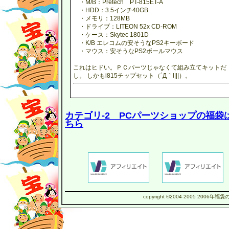
・M/B：Pretech PT-815ET-A
・HDD：3.5インチ40GB
・メモリ：128MB
・ドライブ：LITEON 52x CD-ROM
・ケース：Skytec 1801D
・K/B エレコムの安そうなPS2キーボード
・マウス：安そうなPS2ボールマウス
これはヒドい。ＰＣパーツじゃなくて組み立てキットだ
し。 しかもi815チップセット（´Д｀l|||）。
カテゴリ-2 PCパーツショップの福袋
ちら
copyright ©2004-2005 2006年福袋