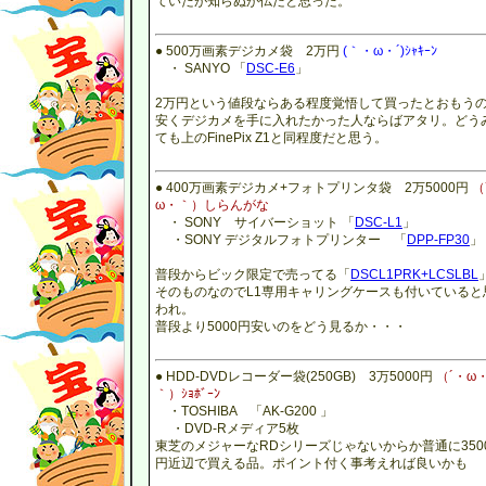
ていたが知らぬが仏だと思った。
● 500万画素デジカメ袋 2万円
(｀・ω・´)ｼｬｷｰﾝ
・ SANYO 「
DSC-E6
」
2万円という値段ならある程度覚悟して買ったとおもう
安くデジカメを手に入れたかった人ならばアタリ。どう
ても上のFinePix Z1と同程度だと思う。
● 400万画素デジカメ+フォトプリンタ袋 2万5000円
（
ω・｀）しらんがな
・ SONY サイバーショット 「
DSC-L1
」
・SONY デジタルフォトプリンター 「
DPP-FP30
」
普段からビック限定で売ってる「
DSCL1PRK+LCSLBL
そのものなのでL1専用キャリングケースも付いていると
われ。
普段より5000円安いのをどう見るか・・・
● HDD-DVDレコーダー袋(250GB) 3万5000円
（´・ω
｀）ｼｮﾎﾞｰﾝ
・TOSHIBA 「AK-G200 」
・DVD-Rメディア5枚
東芝のメジャーなRDシリーズじゃないからか普通に350
円近辺で買える品。ポイント付く事考えれば良いかも