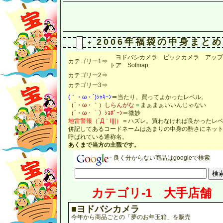
2006年福袋の中身まとめ
+
ヨドバシカメラ ビックカメラ アップ
カテゴリー1⇒
トア Sofmap
カテゴリー2⇒
カテゴリー3⇒
(｀・ω・´)ｼｬｷｰﾝ
＝当たり。買ってよかったレベル。
（´・ω・｀）しらんがな
＝
まぁまぁいいんじゃない
（´・ω・｀）ｼｮﾎﾞｰﾝ
＝
微妙
地雷警報（´Д｀l|||）
＝ハズレ。買わなければ良かったレ
併記してあるコードネームはあまりの中身の酷さにネッ
呼ばれている通称名。
あくまで当方の主観です。
良く分からない商品はgoogleで検索
カテゴリ-1 大手店舗
■ヨドバシカメラ
今年から商品ごとの「夢のお年玉箱」を販売