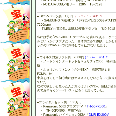
・I-O DATA HDH-U160S（外付けHDD 160GB）
・I-O DATA USBメモリー 128M TB-C128
● DOS/Vパーツ袋 1万円
（´・ω・｀）ｼｮﾎﾞｰﾝ
・SAMSUNG 内蔵HDD ｢SP2514N｣(250GB ATA133
7200rpm)
･TIMELY 内蔵IDE→USB2.0変換アダプタ ｢UD-301S
袋には予め｢250GBHDD+ケーブル｣と書いてある。ケー
ルというかアダプタだった。全体的にみて微妙。しかし
ックのDOS/Vパーツに期待しても仕方ないと思う。
● ウイルス対策ソフト袋 2000円
(｀・ω・´)ｼｬｷｰﾝ
・ノートンインターネットセキュリティ2006 特別優
版
・おまけのソフト1つ（ザク打EXP、携帯万能１５
FOMA、他）
中身をばらして初心者にはオススメしないと言って販売
ていた。
なので欲しいと思った人が買えばよいので○。値段が値
のでおそらくソー○ネ○ストだろうと思っていた。
●ブライダルセット袋 100万円
・Panasonic 50型 プラズマTV 「
TH-50PX500
」
・「TH-50PX500」専用TV台
・Panasonic ハイビジョンDIGA 「
DMR-EX200V
」