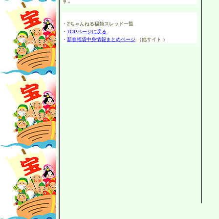
す。
・2ちゃんねる福袋スレッド一覧
・
TOPページに戻る
・
新春福袋中身情報まとめページ
（他サイト ）