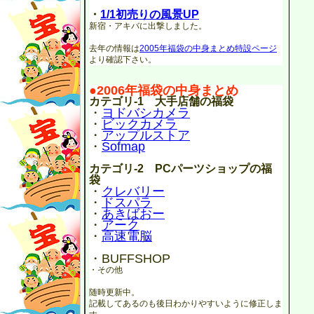
・
1/1初売りの風景UP
新宿・アキバに出撃しました。
去年の情報は
2005年福袋の中身まとめ特設ページ
より確認下さい。
●2006年福袋の中身まとめ
カテゴリ-1 大手店舗の福袋
・
ヨドバシカメラ
・
ビックカメラ
・
アップルストア
・
Sofmap
カテゴリ-2 PCパーツショップの福
袋
・
クレバリー
・
ドスパラ
・
あきばおー
・
アーク
・
高速電脳
・BUFFSHOP
・その他
随時更新中。
記載してあるのも後日わかりやすいように修正しま