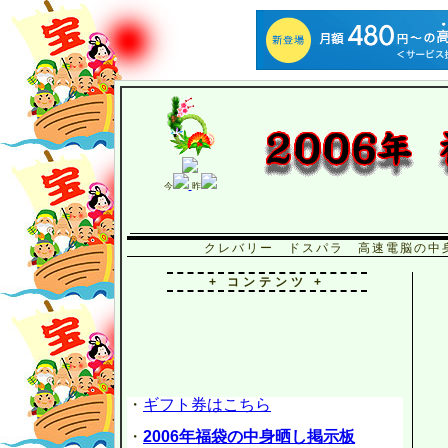
今
昨
クレバリー ドスパラ 高速電脳の中
+ コンテンツ +
・
ギフト券はこちら
・
2006年福袋の中身晒し掲示板