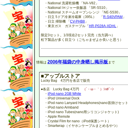
・National 洗濯乾燥機 「NA-V82」
・National IＨジャー炊飯器 「SR-SS10」
・National スチームオーブンレンジ 「NE-SS30」
・日立 5ドア冷凍冷蔵庫（395L） 「
R-S40VPAM
」
・日立 掃除機 「
CV-PHB8
」
・東京ガス ガステーブル「
HR-P028A-XDHL
」
限定3セット。1/3現在2セット完売（当方調べ）
松下製品が多く目立つ（ごちゃまぜよか良いと思う）
2006年福袋の中身晒し掲示板
情報は
まで
■アップルストア
Lucky Bag 4万円を各店で販売
●各店 Lucky Bag 4万円
（´・ω・｀）ｼｮﾎﾞｰﾝ
・
iPod nano 2GB White
・iPod Universal Dock
・iPod nano Lanyard Headphones(nano首掛けセット
・iPod nano Armband
・iPod nano Tubes(nano用シリコンジャケット)
・Apple Remote
・Crystal Film for nano（iPod保護シート）
・Smartwrap（イヤホンケーブルまとめるやつ）