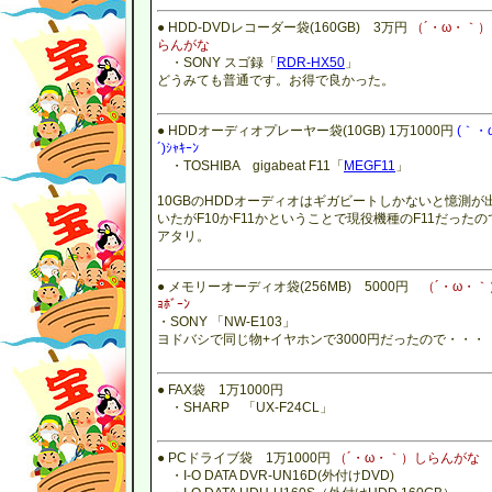
● HDD-DVDレコーダー袋(160GB) 3万円
（´・ω・｀
らんがな
・SONY スゴ録「
RDR-HX50
」
どうみても普通です。お得で良かった。
● HDDオーディオプレーヤー袋(10GB) 1万1000円
(｀・
´)ｼｬｷｰﾝ
・TOSHIBA gigabeat F11「
MEGF11
」
10GBのHDDオーディオはギガビートしかないと憶測が
いたがF10かF11かということで現役機種のF11だったの
アタリ。
● メモリーオーディオ袋(256MB) 5000円
（´・ω・｀
ｮﾎﾞｰﾝ
・SONY 「NW-E103」
ヨドバシで同じ物+イヤホンで3000円だったので・・・
● FAX袋 1万1000円
・SHARP 「UX-F24CL」
● PCドライブ袋 1万1000円
（´・ω・｀）しらんがな
・I-O DATA DVR-UN16D(外付けDVD)