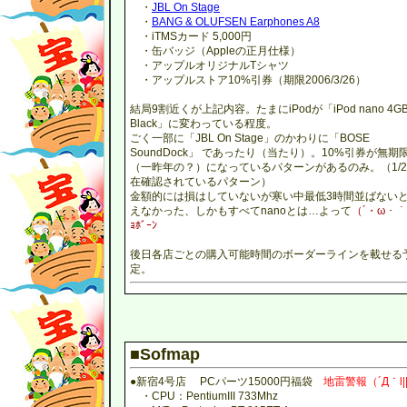
・
JBL On Stage
・
BANG & OLUFSEN Earphones A8
・iTMSカード 5,000円
・缶バッジ（Appleの正月仕様）
・アップルオリジナルTシャツ
・アップルストア10%引券（期限2006/3/26）
結局9割近くが上記内容。たまにiPodが「iPod nano 4G
Black」に変わっている程度。
ごく一部に「JBL On Stage」のかわりに「BOSE
SoundDock」 であったり（当たり）。10%引券が無期
（一昨年の？）になっているパターンがあるのみ。（1/
在確認されているパターン）
金額的には損はしていないが寒い中最低3時間並ばない
えなかった、しかもすべてnanoとは…よって
（´・ω・｀
ｮﾎﾞｰﾝ
後日各店ごとの購入可能時間のボーダーラインを載せる
定。
■Sofmap
●新宿4号店 PCパーツ15000円福袋
地雷警報（´Д｀l||
・CPU：PentiumIII 733Mhz