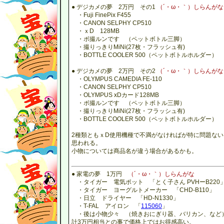
● デジカメの夢 2万円 その1
（´・ω・｀）しらんがな
・Fuji FinePix F455
・CANON SELPHY CP510
・ｘD 128MB
・ボ撮ルンです （ペットボトル三脚）
・撮りっきりMiNi(27枚・フラッシュ有)
・BOTTLE COOLER 500（ペットボトルホルダー）
● デジカメの夢 2万円 その2
（´・ω・｀）しらんがな
・OLYMPUS CAMEDIA FE-110
・CANON SELPHY CP510
・OLYMPUS xDカード128MB
・ボ撮ルンです （ペットボトル三脚）
・撮りっきりMiNi(27枚・フラッシュ有)
・BOTTLE COOLER 500（ペットボトルホルダー）
2種類ともｘD使用機種で不満がなければが特に問題ない
思われる。
小物については商品名が違う場合があるかも。
● 家電の夢 1万円
（´・ω・｀）しらんがな
・タイガー 電気ポット 「とく子さん PVHーB220
・タイガー ヨーグルトメーカー 「CHD-B110」
・日立 ドライヤー 「HD-N1330」
・T-FAL アイロン 「
115060
」
・後は小物少々 （焼きおにぎり器、バリカン、など
計3万円相当との事で価格上ではお得感高い。