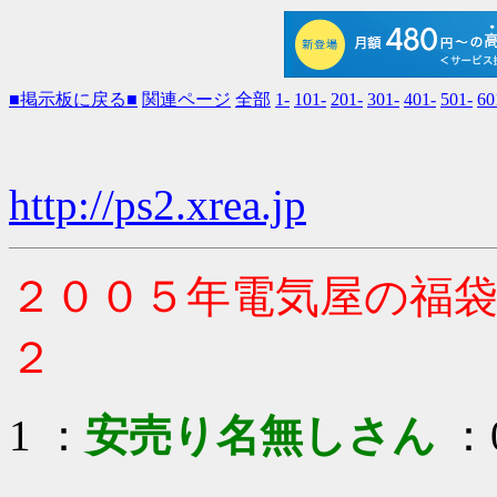
■掲示板に戻る■
関連ページ
全部
1-
101-
201-
301-
401-
501-
60
http://ps2.xrea.jp
２００５年電気屋の福
２
1 ：
安売り名無しさん
：0