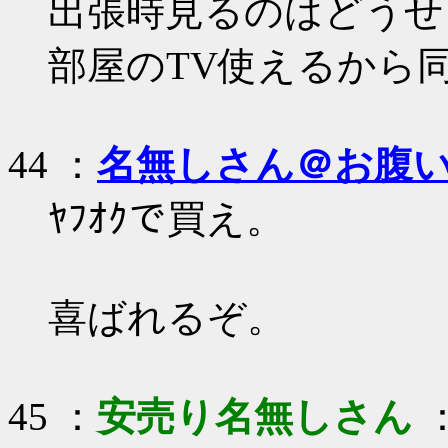
出張時見るのはどうせ
部屋のTV使えるから同
44 ：
名無しさん＠お腹
ﾔﾌｵｸで買え。
喜ばれるぞ。
45 ：
安売り名無しさん
：