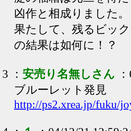
凶作と相成りました。
果たして、残るビック
の結果は如何に！？
3 ：
安売り名無しさん
：0
ブルーレット発見
http://ps2.xrea.jp/fuku/j